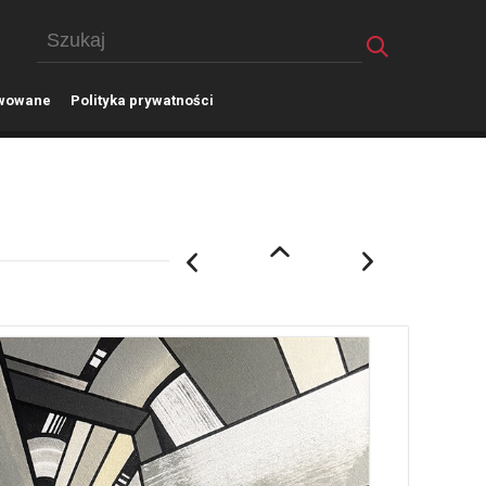
wowane
P
olityka prywatności