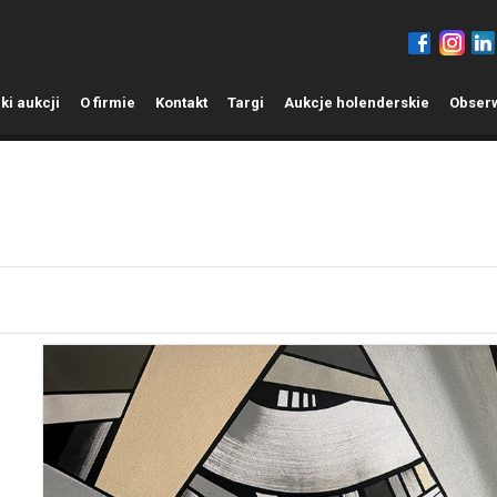
ki aukcji
O
firmie
K
ontakt
T
argi
A
ukcje holenderskie
O
bser