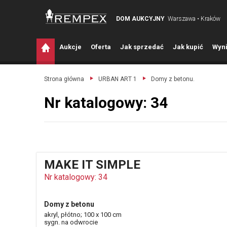
DOM AUKCYJNY
Warszawa • Kraków
A
ukcje
O
ferta
J
ak sprzedać
J
ak kupić
W
yni
Strona główna
URBAN ART 1
Domy z betonu.
Nr katalogowy: 34
MAKE IT SIMPLE
Nr katalogowy: 34
Domy z betonu
akryl, płótno; 100 x 100 cm
sygn. na odwrocie