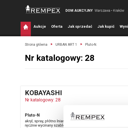
DOM AUKCYJNY
Warszawa • Kraków
A
ukcje
O
ferta
J
ak sprzedać
J
ak kupić
W
yni
Strona główna
URBAN ART 1
Pluto-N.
Nr katalogowy: 28
KOBAYASHI
Nr katalogowy: 28
Pluto-N
akryl, spray, płótno lniane; 60 x 90 cm
ręcznie wycinany szablon na bazie autorskich rysunków