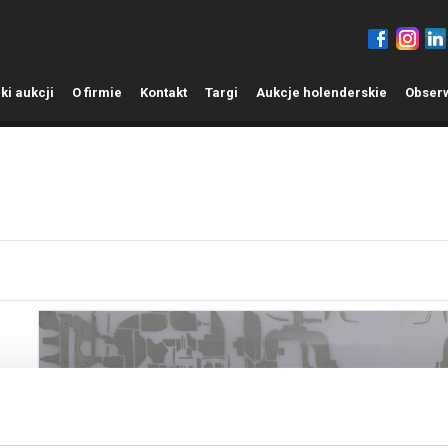
ki aukcji
O
firmie
K
ontakt
T
argi
A
ukcje holenderskie
O
bser