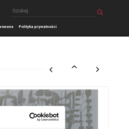
wowane
P
olityka prywatności