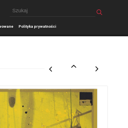
wowane
P
olityka prywatności