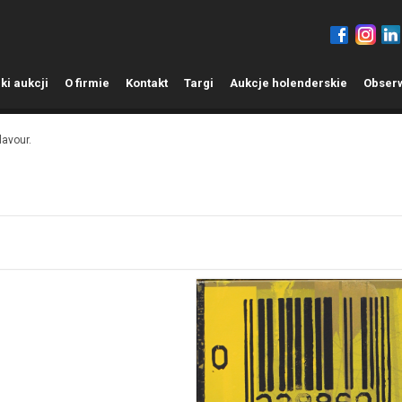
ki aukcji
O
firmie
K
ontakt
T
argi
A
ukcje holenderskie
O
bser
lavour.