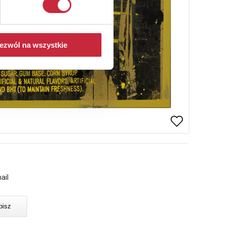
ezwól na wszystkie
ail