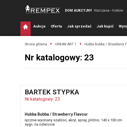
DOM AUKCYJNY
Warszawa • Kraków
A
ukcje
O
ferta
J
ak sprzedać
J
ak kupić
W
yni
Strona główna
URBAN ART 1
Hubba Bubba / Strawberry F
Nr katalogowy: 23
BARTEK STYPKA
Nr katalogowy: 23
Hubba Bubba / Strawberry Flavour
ręcznie wycinany szablon, akryl, spray, płótno; 140 x 100 cm
sygn. na odwrocie