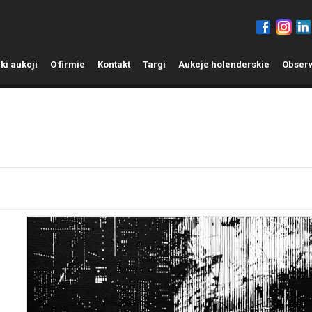
ki aukcji
O
firmie
K
ontakt
T
argi
A
ukcje holenderskie
O
bser