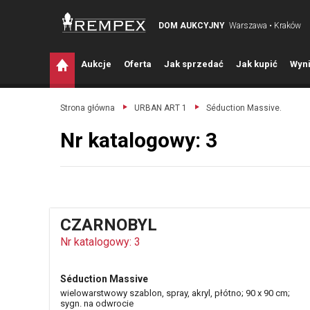
DOM AUKCYJNY
Warszawa • Kraków
A
ukcje
O
ferta
J
ak sprzedać
J
ak kupić
W
yni
Strona główna
URBAN ART 1
Séduction Massive.
Nr katalogowy: 3
CZARNOBYL
Nr katalogowy: 3
Séduction Massive
wielowarstwowy szablon, spray, akryl, płótno; 90 x 90 cm;
sygn. na odwrocie