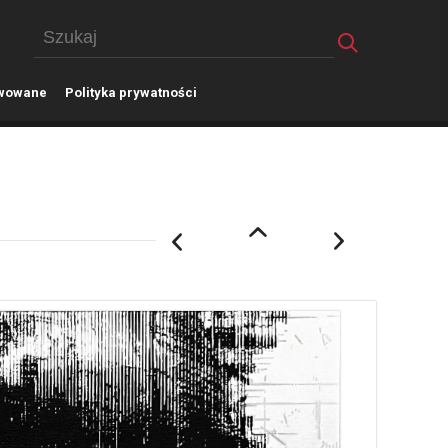
wowane
P
olityka prywatności