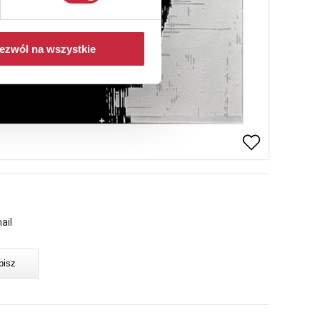
ezwól na wszystkie
ail