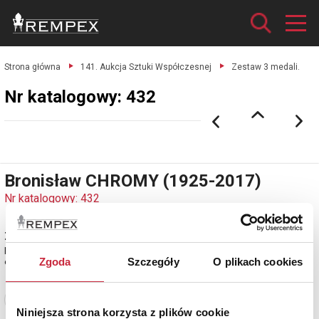
Strona główna
141. Aukcja Sztuki Współczesnej
Zestaw 3 medali.
Nr katalogowy: 432
Bronisław CHROMY (1925-2017)
Nr katalogowy: 432
Zestaw 3 medali
brąz patynowany; zróżnicowane wymiary - ok. 10-13 cm.
Zgoda
Szczegóły
O plikach cookies
estymacja: 2 100 - 2 400 zł
Zobacz pełne informacje
Niniejsza strona korzysta z plików cookie