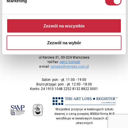
Marketing
adres e-mail
Zezwól na wszystkie
Zezwól na wybór
Rempex Sp. z o.o
ul Karowa 31, 00-324 Warszawa
tel/fax:
patrz kontakt
e-mail:
rempex@rempex.com.pl
Salon: pon. - pt. 11:00 - 19:00
Biuro przyjęć: pon. - pt. 12:00 - 18:00
Konto: 24 1910 1048 2252 8132 8822 0001
Wszystkie pozycje w katalogach sztuki
dawnej z ceną powyżej 8000zł firma ALR
weryfikuje w światowych bazach dzieł
utraconych