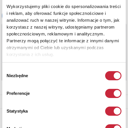
Wykorzystujemy pliki cookie do spersonalizowania treści
i reklam, aby oferować funkcje społecznościowe i
analizować ruch w naszej witrynie. Informacje o tym, jak
korzystasz z naszej witryny, udostępniamy partnerom
społecznościowym, reklamowym i analitycznym.
Partnerzy mogą połączyć te informacje z innymi danymi
otrzymanymi od Ciebie lub uzyskanymi podczas
korzystania z ich usług.
Wybór
Niezbędne
zgody
Preferencje
* - podlega opłacie DdS (patrz regulamin)
Statystyka
Newsletter
Aby otrzymywać informacje o nowych aukcjach, prosimy podać