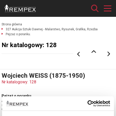
Strona główna
327 Aukcja Sztuki Dawnej - Malarstwo, Rysunek, Grafika, Rzeźba
Pejzaż o poranku.
Nr katalogowy: 128
Wojciech WEISS (1875-1950)
Nr katalogowy: 128
Pejzaż o poranku
olej, tektura; 17,5 x 25 cm;
sygn. l. d.: WW
estymacja: 13 000 - 15 000 zł