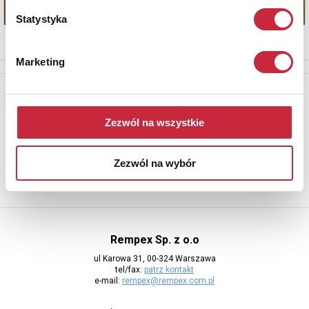
Statystyka
Marketing
Newsletter
Aby otrzymywać informacje o nowych aukcjach, prosimy podać
Zezwól na wszystkie
adres e-mail
Zezwól na wybór
Rempex Sp. z o.o
ul Karowa 31, 00-324 Warszawa
tel/fax:
patrz kontakt
e-mail:
rempex@rempex.com.pl