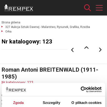
Strona główna
327 Aukcja Sztuki Dawnej - Malarstwo, Rysunek, Grafika, Rzeźba
Orka.
Nr katalogowy: 123
Roman Antoni BREITENWALD (1911-
1985)
Nr katalogowy: 123
Orka
olej, tektura; 31 x 59 cm;
Zgoda
Szczegóły
O plikach cookies
sygn. p. d.: RBreitenwald.