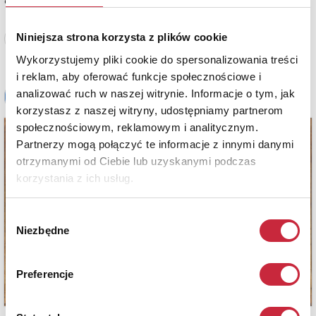
estymacja: 2 300 - 2 600 zł
Niniejsza strona korzysta z plików cookie
Zobacz pełne informacje
Wykorzystujemy pliki cookie do spersonalizowania treści
i reklam, aby oferować funkcje społecznościowe i
analizować ruch w naszej witrynie. Informacje o tym, jak
korzystasz z naszej witryny, udostępniamy partnerom
społecznościowym, reklamowym i analitycznym.
Partnerzy mogą połączyć te informacje z innymi danymi
otrzymanymi od Ciebie lub uzyskanymi podczas
korzystania z ich usług.
Wybór
Niezbędne
zgody
Preferencje