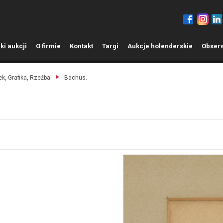
ki aukcji
O
firmie
K
ontakt
T
argi
A
ukcje holenderskie
O
bser
k, Grafika, Rzeźba
Bachus.