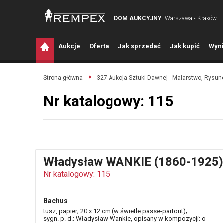
DOM AUKCYJNY
Warszawa • Kraków
A
ukcje
O
ferta
J
ak sprzedać
J
ak kupić
W
yni
Strona główna
327 Aukcja Sztuki Dawnej - Malarstwo, Rysune
Nr katalogowy: 115
Władysław WANKIE (1860-1925)
Nr katalogowy: 115
Bachus
tusz, papier; 20 x 12 cm (w świetle passe-partout);
sygn. p. d.: Władysław Wankie, opisany w kompozycji: o