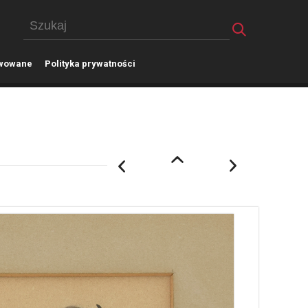
wowane
P
olityka prywatności