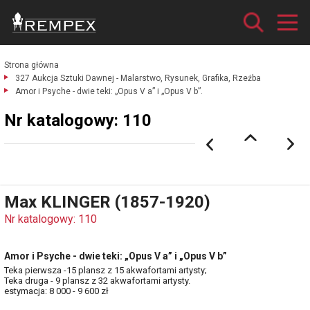
Strona główna
327 Aukcja Sztuki Dawnej - Malarstwo, Rysunek, Grafika, Rzeźba
Amor i Psyche - dwie teki: „Opus V a” i „Opus V b”.
Nr katalogowy: 110
Max KLINGER (1857-1920)
Nr katalogowy: 110
Amor i Psyche - dwie teki: „Opus V a” i „Opus V b”
Teka pierwsza -15 plansz z 15 akwafortami artysty;
Teka druga - 9 plansz z 32 akwafortami artysty.
estymacja: 8 000 - 9 600 zł