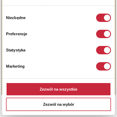
Wybór
Niezbędne
zgody
Preferencje
Statystyka
Marketing
Zezwól na wszystkie
Zezwól na wybór