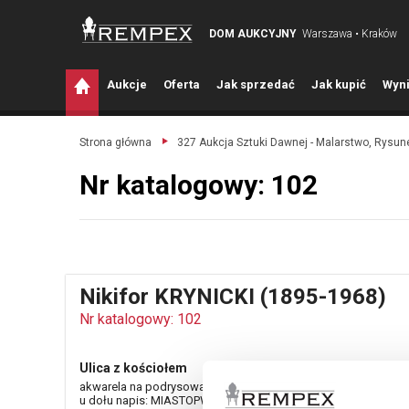
DOM AUKCYJNY
Warszawa • Kraków
A
ukcje
O
ferta
J
ak sprzedać
J
ak kupić
W
yni
Strona główna
327 Aukcja Sztuki Dawnej - Malarstwo, Rysune
Nr katalogowy: 102
Nikifor KRYNICKI (1895-1968)
Nr katalogowy: 102
Ulica z kościołem
akwarela na podrysowaniu ołówkiem, papier; 21 x 30 cm;
u dołu napis: MIASTOPWIATROSYTASEŁOULICAMIODWARU