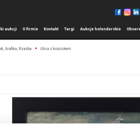
ki aukcji
O
firmie
K
ontakt
T
argi
A
ukcje holenderskie
O
bser
k, Grafika, Rzeźba
Ulica z kościołem.