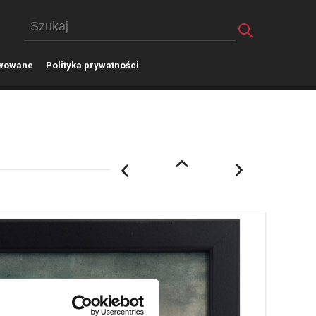
wowane
P
olityka prywatności