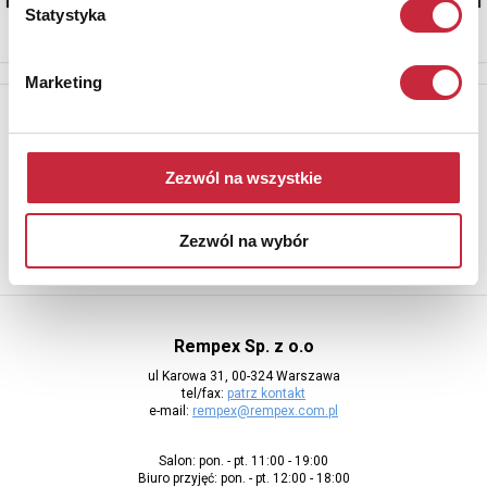
Statystyka
Marketing
Newsletter
Aby otrzymywać informacje o nowych aukcjach, prosimy podać
adres e-mail
Zezwól na wszystkie
Zezwól na wybór
Rempex Sp. z o.o
ul Karowa 31, 00-324 Warszawa
tel/fax:
patrz kontakt
e-mail:
rempex@rempex.com.pl
Salon: pon. - pt. 11:00 - 19:00
Biuro przyjęć: pon. - pt. 12:00 - 18:00