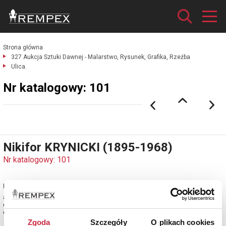
Strona główna
327 Aukcja Sztuki Dawnej - Malarstwo, Rysunek, Grafika, Rzeźba
Ulica.
Nr katalogowy: 101
Nikifor KRYNICKI (1895-1968)
Nr katalogowy: 101
Ulica
akwarela, papier; 15,5 x 21,5 cm;
opisana u dołu: ULICAMIASTOKRENICAROFIKINAKINRIUWDPNA
estymacja: 7 000 - 8 000 zł
Zgoda
Szczegóły
O plikach cookies