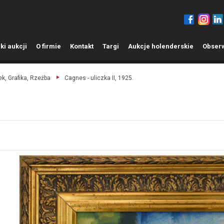
ki aukcji
O
firmie
K
ontakt
T
argi
A
ukcje holenderskie
O
bser
k, Grafika, Rzeźba
Cagnes - uliczka II, 1925.