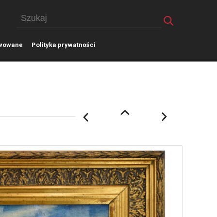
wowane
P
olityka prywatności