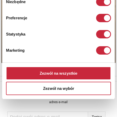
Niezbędne
zgody
Preferencje
Statystyka
Marketing
Zezwól na wszystkie
Newsletter
Zezwól na wybór
Aby otrzymywać informacje o nowych aukcjach, prosimy podać
adres e-mail