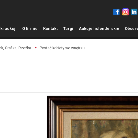
ki aukcji
O
firmie
K
ontakt
T
argi
A
ukcje holenderskie
O
bser
k, Grafika, Rzeźba
Postać kobiety we wnętrzu.