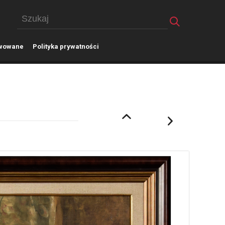
wowane
P
olityka prywatności