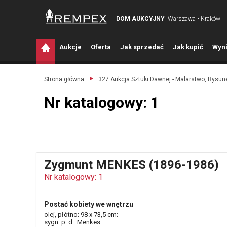
DOM AUKCYJNY
Warszawa • Kraków
A
ukcje
O
ferta
J
ak sprzedać
J
ak kupić
W
yni
Strona główna
327 Aukcja Sztuki Dawnej - Malarstwo, Rysune
Nr katalogowy: 1
Zygmunt MENKES (1896-1986)
Nr katalogowy: 1
Postać kobiety we wnętrzu
olej, płótno; 98 x 73,5 cm;
sygn. p. d.: Menkes.