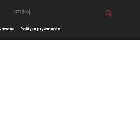
wowane
P
olityka prywatności