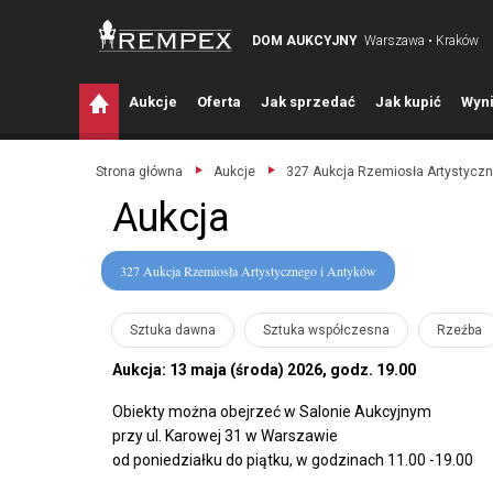
DOM AUKCYJNY
Warszawa • Kraków
A
ukcje
O
ferta
J
ak sprzedać
J
ak kupić
W
yni
Strona główna
Aukcje
327 Aukcja Rzemiosła Artystyczn
Aukcja
327 Aukcja Rzemiosła Artystycznego i Antyków
Sztuka dawna
Sztuka współczesna
Rzeźba
Aukcja: 13 maja (środa) 2026, godz. 19.00
Obiekty można obejrzeć w Salonie Aukcyjnym
przy ul. Karowej 31 w Warszawie
od poniedziałku do piątku, w godzinach 11.00 -19.00