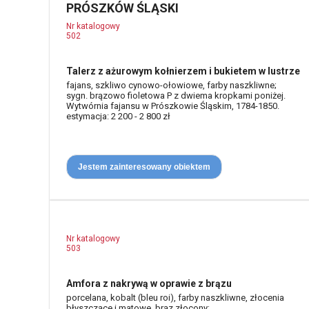
PRÓSZKÓW ŚLĄSKI
Nr katalogowy
502
Talerz z ażurowym kołnierzem i bukietem w lustrze
fajans, szkliwo cynowo-ołowiowe, farby naszkliwne;
sygn. brązowo fioletowa P z dwiema kropkami poniżej.
Wytwórnia fajansu w Prószkowie Śląskim, 1784-1850.
estymacja: 2 200 - 2 800 zł
Jestem zainteresowany obiektem
Nr katalogowy
503
Amfora z nakrywą w oprawie z brązu
porcelana, kobalt (bleu roi), farby naszkliwne, złocenia
błyszczące i matowe, brąz złocony;