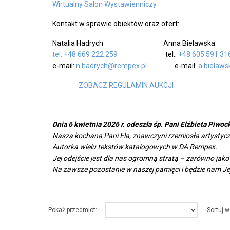
Wirtualny Salon Wystawienniczy
Kontakt w sprawie obiektów oraz ofert:
Natalia Hadrych Anna Bielawska:
tel. +48 669 222 259
tel.:
+48 605 591 31
e-mail:
n.hadrych@rempex.pl
e-mail:
a.bielaw
ZOBACZ REGULAMIN AUKCJI
Dnia 6 kwietnia 2026 r. odeszła śp. Pani Elżbieta Piwoc
Nasza kochana Pani Ela, znawczyni rzemiosła artystycz
Autorka wielu tekstów katalogowych w DA Rempex.
Jej odejście jest dla nas ogromną stratą – zarówno jako
Na zawsze pozostanie w naszej pamięci i będzie nam J
Zespół DA 
Pokaż przedmiot:
Sortuj w