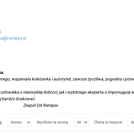
6
ska@rempex.pl
ka.
nego, wspaniała koleżanka i autorytet, zawsze życzliwa, pogodna i po
 człowieka o niezwykłej dobroci, jak i wybitnego eksperta o imponującej 
ej bardzo brakować.
Rempex
g:
Wyników na stronę:
Oferta w mieście: