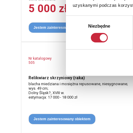
5 000 zł
uzyskanymi podczas korzysta
Wybór
Niezbędne
zgody
Jestem zainteresowany obiektem
Nr katalogowy
505
Relikwiarz skrzyniowy (raka)
blacha miedziana i mosiężna repusowane, niesygnowane;
wys. 49 cm;
Dolny Śląsk?, XVIII w.
estymacja: 17 000 - 18 000 zł
Jestem zainteresowany obiektem