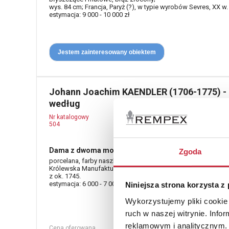
wys. 84 cm; Francja, Paryż (?), w typie wyrobów Sevres, XX w.
estymacja: 9 000 - 10 000 zł
Jestem zainteresowany obiektem
Johann Joachim KAENDLER (1706-1775) -
według
Nr katalogowy
504
Dama z dwoma mopsami (dame vom Mopsorden)
Zgoda
porcelana, farby naszkliwne, złocenia; wys. 28 cm;
Królewska Manufaktura w Miśni, 2 poł. XIX w. (?) wg modelu
z ok. 1745.
estymacja: 6 000 - 7 000 zł
Niniejsza strona korzysta z
Wykorzystujemy pliki cookie 
ruch w naszej witrynie. Inf
reklamowym i analitycznym. 
Cena oferowana