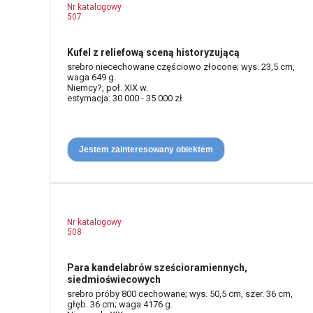
Nr katalogowy
507
Kufel z reliefową sceną historyzującą
srebro niecechowane częściowo złocone; wys. 23,5 cm,
waga 649 g.
Niemcy?, poł. XIX w.
estymacja: 30 000 - 35 000 zł
Jestem zainteresowany obiektem
Nr katalogowy
508
Para kandelabrów sześcioramiennych,
siedmioświecowych
srebro próby 800 cechowane; wys. 50,5 cm, szer. 36 cm,
głęb. 36 cm; waga 4176 g.