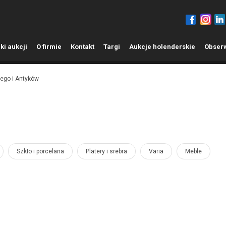
ki aukcji
O
firmie
K
ontakt
T
argi
A
ukcje holenderskie
O
bser
ego i Antyków
Szkło i porcelana
Platery i srebra
Varia
Meble