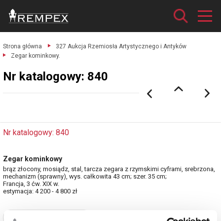
Strona główna
327 Aukcja Rzemiosła Artystycznego i Antyków
Zegar kominkowy.
Nr katalogowy: 840
Nr katalogowy: 840
Zegar kominkowy
brąz złocony, mosiądz, stal, tarcza zegara z rzymskimi cyframi, srebrzona,
mechanizm (sprawny), wys. całkowita 43 cm; szer. 35 cm;
Francja, 3 ćw. XIX w.
estymacja: 4 200 - 4 800 zł
Zobacz pełne informacje