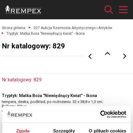
Strona główna
327 Aukcja Rzemiosła Artystycznego i Antyków
Tryptyk: Matka Boża "Niewiędnący Kwiat" - Ikona.
Nr katalogowy: 829
Nr katalogowy: 829
Tryptyk: Matka Boża "Niewiędnący Kwiat" - Ikona
tempera, deska, podkład; po rozłożeniu: 32 x 38,8 x 1,3 cm;
Bałkany, XIX w.
estymacja: 2 600 - 3 000 zł
Zobacz pełne informacje
Zgoda
Szczegóły
O plikach cookies