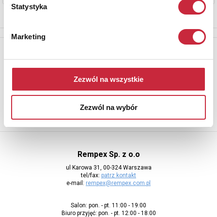
Statystyka
Marketing
Newsletter
Aby otrzymywać informacje o nowych aukcjach, prosimy podać
adres e-mail
Zezwól na wszystkie
Zezwól na wybór
Rempex Sp. z o.o
ul Karowa 31, 00-324 Warszawa
tel/fax:
patrz kontakt
e-mail:
rempex@rempex.com.pl
Salon: pon. - pt. 11:00 - 19:00
Biuro przyjęć: pon. - pt. 12:00 - 18:00