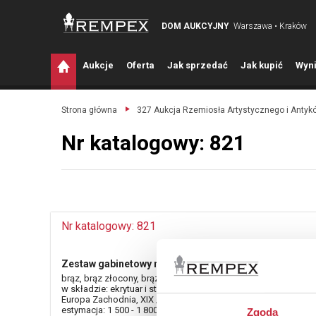
DOM AUKCYJNY
Warszawa • Kraków
A
ukcje
O
ferta
J
ak sprzedać
J
ak kupić
W
yni
Strona główna
327 Aukcja Rzemiosła Artystycznego i Antyk
Nr katalogowy: 821
Nr katalogowy: 821
Zestaw gabinetowy na biurko
brąz, brąz złocony, brąz patynowany, metal, szkło;
w składzie: ekrytuar i stojak na zapałki;
Europa Zachodnia, XIX / XX w.
estymacja: 1 500 - 1 800 zł
Zgoda