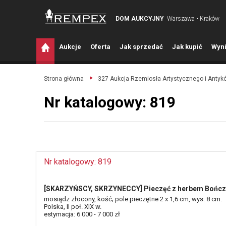
DOM AUKCYJNY
Warszawa • Kraków
A
ukcje
O
ferta
J
ak sprzedać
J
ak kupić
W
yni
Strona główna
327 Aukcja Rzemiosła Artystycznego i Antyk
Nr katalogowy: 819
Nr katalogowy: 819
[SKARZYŃSCY, SKRZYNECCY] Pieczęć z herbem Bońc
mosiądz złocony, kość; pole pieczętne 2 x 1,6 cm, wys. 8 cm.
Polska, II poł. XIX w.
estymacja: 6 000 - 7 000 zł