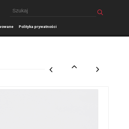
wowane
P
olityka prywatności