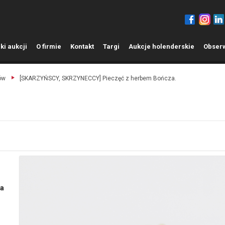
ki aukcji
O
firmie
K
ontakt
T
argi
A
ukcje holenderskie
O
bser
ów
[SKARZYŃSCY, SKRZYNECCY] Pieczęć z herbem Bończa.
za