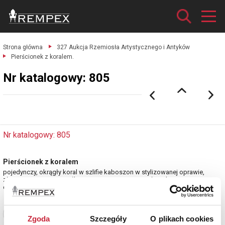
Strona główna
327 Aukcja Rzemiosła Artystycznego i Antyków
Pierścionek z koralem.
Nr katalogowy: 805
Nr katalogowy: 805
Pierścionek z koralem
pojedynczy, okrągły koral w szlifie kaboszon w stylizowanej oprawie,
złoto pr. 0.583, masa całkowita 3.510 g., rozm. pierścionka 16.5.
estymacja: 3 200 - 3 800 zł
Zobacz pełne informacje
Zgoda
Szczegóły
O plikach cookies