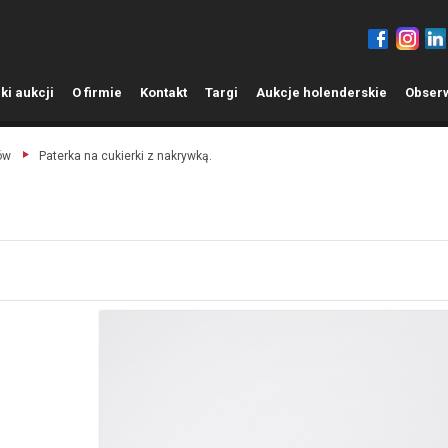
ki aukcji
O
firmie
K
ontakt
T
argi
A
ukcje holenderskie
O
bser
ów
Paterka na cukierki z nakrywką.