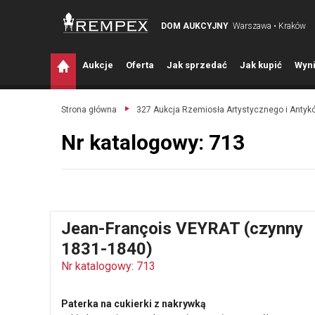
DOM AUKCYJNY
Warszawa • Kraków
A
ukcje
O
ferta
J
ak sprzedać
J
ak kupić
W
yni
Strona główna
327 Aukcja Rzemiosła Artystycznego i Antyk
Nr katalogowy: 713
Jean-François VEYRAT (czynny
1831-1840)
Nr katalogowy: 713
Paterka na cukierki z nakrywką