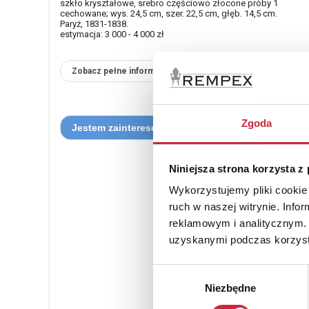
szkło kryształowe, srebro częściowo złocone próby 1
cechowane; wys. 24,5 cm, szer. 22,5 cm, głęb. 14,5 cm.
Paryż, 1831-1838.
estymacja: 3 000 - 4 000 zł
Zobacz pełne informacje
Zgoda
Niniejsza strona korzysta z
Wykorzystujemy pliki cookie 
ruch w naszej witrynie. Inf
reklamowym i analitycznym. 
uzyskanymi podczas korzysta
Wybór
Niezbędne
zgody