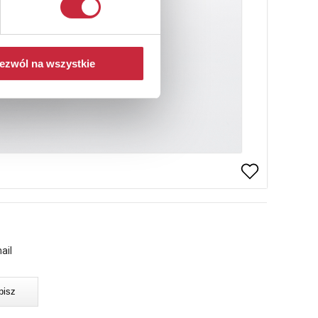
ezwól na wszystkie
ail