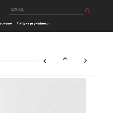
wowane
P
olityka prywatności