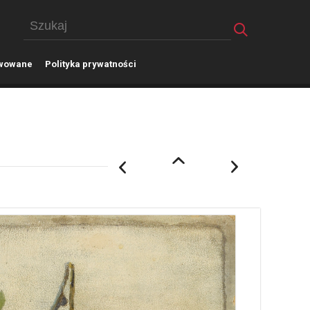
wowane
P
olityka prywatności