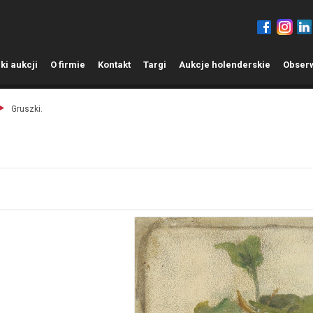
ki aukcji
O
firmie
K
ontakt
T
argi
A
ukcje holenderskie
O
bser
Gruszki.