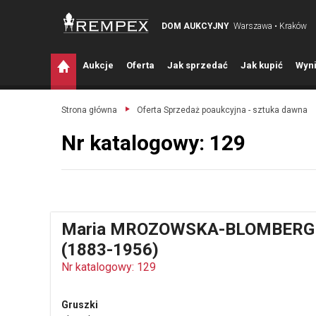
DOM AUKCYJNY
Warszawa • Kraków
A
ukcje
O
ferta
J
ak sprzedać
J
ak kupić
W
yni
Strona główna
Oferta Sprzedaż poaukcyjna - sztuka dawna
Nr katalogowy: 129
Maria MROZOWSKA-BLOMBERG
(1883-1956)
Nr katalogowy: 129
Gruszki