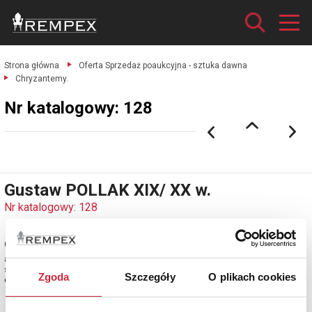
Strona główna
Oferta Sprzedaż poaukcyjna - sztuka dawna
Chryzantemy.
Nr katalogowy: 128
Gustaw POLLAK XIX/ XX w.
Nr katalogowy: 128
Chryzantemy
akwarela, papier; 40 x 67 cm;
sygn. l. d.: Gustaw Pollak
Zgoda
Szczegóły
O plikach cookies
estymacja: 2 200 - 2 400 zł