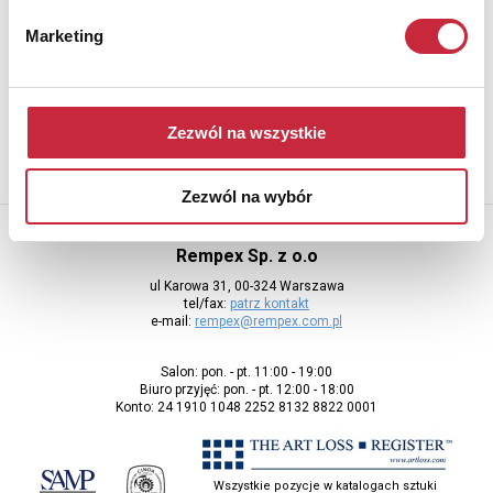
Newsletter
Marketing
Aby otrzymywać informacje o nowych aukcjach, prosimy podać
adres e-mail
Zezwól na wszystkie
Zezwól na wybór
Rempex Sp. z o.o
ul Karowa 31, 00-324 Warszawa
tel/fax:
patrz kontakt
e-mail:
rempex@rempex.com.pl
Salon: pon. - pt. 11:00 - 19:00
Biuro przyjęć: pon. - pt. 12:00 - 18:00
Konto: 24 1910 1048 2252 8132 8822 0001
Wszystkie pozycje w katalogach sztuki