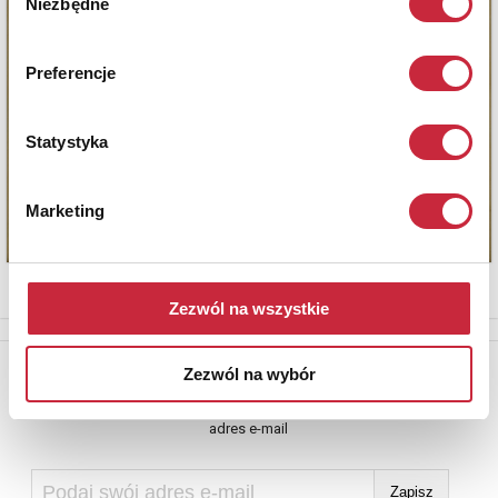
Niezbędne
zgody
Preferencje
Statystyka
Marketing
Zezwól na wszystkie
Newsletter
Zezwól na wybór
Aby otrzymywać informacje o nowych aukcjach, prosimy podać
adres e-mail