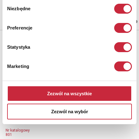
Wybór
Podstawka z motywem liści
Niezbędne
zgody
plater; średnica: 18,7 cm;
ozn. na spodzie.
Preferencje
Statystyka
Marketing
Zezwól na wszystkie
Zezwól na wybór
Nr katalogowy
801