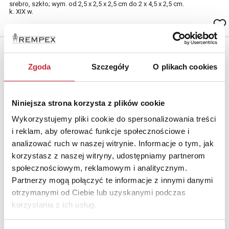
srebro, szkło; wym. od 2,5 x 2,5 x 2,5 cm do 2 x 4,5 x 2,5 cm.
k. XIX w.
Zgoda
Szczegóły
O plikach cookies
Niniejsza strona korzysta z plików cookie
Wykorzystujemy pliki cookie do spersonalizowania treści
i reklam, aby oferować funkcje społecznościowe i
analizować ruch w naszej witrynie. Informacje o tym, jak
korzystasz z naszej witryny, udostępniamy partnerom
społecznościowym, reklamowym i analitycznym.
Partnerzy mogą połączyć te informacje z innymi danymi
otrzymanymi od Ciebie lub uzyskanymi podczas
Nr katalogowy
korzystania z ich usług.
730