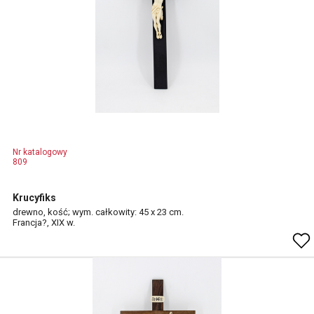
Nr katalogowy
809
Krucyfiks
drewno, kość; wym. całkowity: 45 x 23 cm.
Francja?, XIX w.