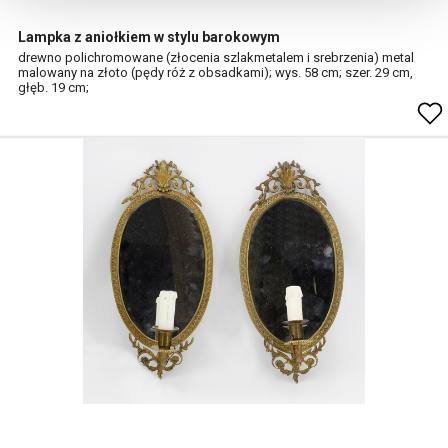
Lampka z aniołkiem w stylu barokowym
drewno polichromowane (złocenia szlakmetalem i srebrzenia) metal
malowany na złoto (pędy róż z obsadkami); wys. 58 cm; szer. 29 cm,
głęb. 19 cm;