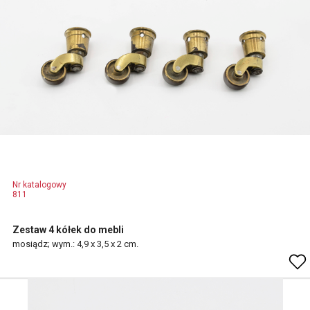
Nr katalogowy
811
Zestaw 4 kółek do mebli
mosiądz; wym.: 4,9 x 3,5 x 2 cm.