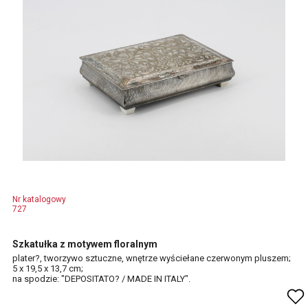
Nr katalogowy
727
Szkatułka z motywem floralnym
plater?, tworzywo sztuczne, wnętrze wyściełane czerwonym pluszem;
5 x 19,5 x 13,7 cm;
na spodzie: "DEPOSITATO? / MADE IN ITALY".