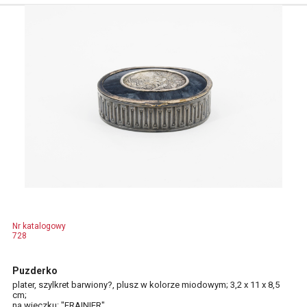
Nr katalogowy
728
Puzderko
plater, szylkret barwiony?, plusz w kolorze miodowym; 3,2 x 11 x 8,5
cm;
na wieczku: "FRAINIER".