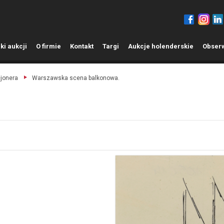
ki aukcji
O
firmie
K
ontakt
T
argi
A
ukcje holenderskie
O
bser
cjonera
Warszawska scena balkonowa.