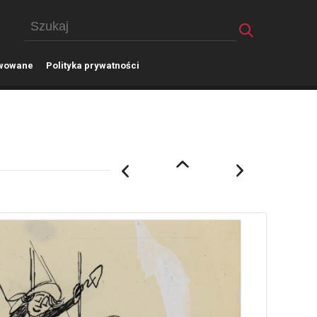
wowane
P
olityka prywatności