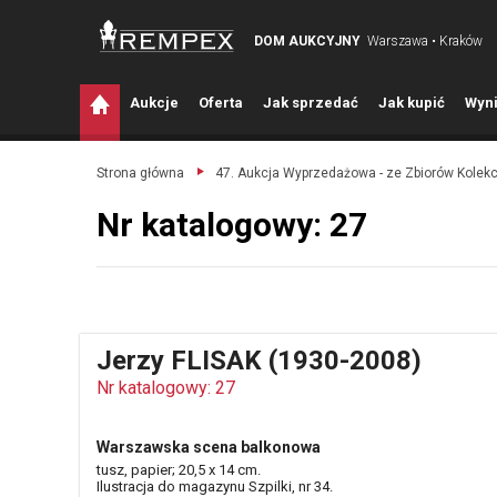
DOM AUKCYJNY
Warszawa • Kraków
A
ukcje
O
ferta
J
ak sprzedać
J
ak kupić
W
yni
Strona główna
47. Aukcja Wyprzedażowa - ze Zbiorów Kolek
Nr katalogowy: 27
Jerzy FLISAK (1930-2008)
Nr katalogowy: 27
Warszawska scena balkonowa
tusz, papier; 20,5 x 14 cm.
Ilustracja do magazynu Szpilki, nr 34.