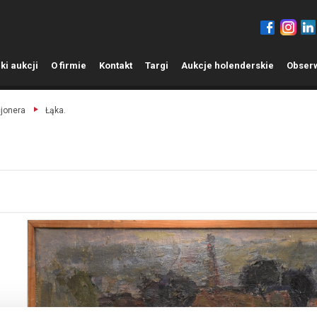
ki aukcji
O
firmie
K
ontakt
T
argi
A
ukcje holenderskie
O
bser
cjonera
Łąka.