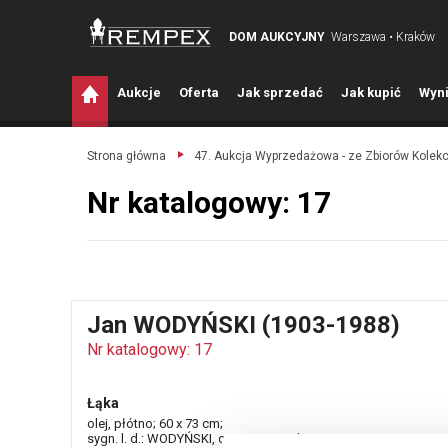
DOM AUKCYJNY
Warszawa • Kraków
A
ukcje
O
ferta
J
ak sprzedać
J
ak kupić
W
yni
Strona główna
47. Aukcja Wyprzedażowa - ze Zbiorów Kolek
Nr katalogowy: 17
Jan WODYŃSKI (1903-1988)
Nr katalogowy: 17
Łąka
olej, płótno; 60 x 73 cm;
sygn. l. d.: WODYŃSKI, opisany na odwrocie.