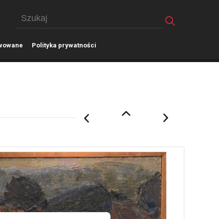
wowane
P
olityka prywatności