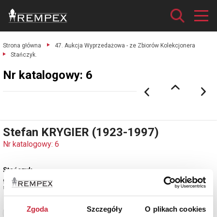
Strona główna
47. Aukcja Wyprzedażowa - ze Zbiorów Kolekcjonera
Stańczyk.
Nr katalogowy: 6
Stefan KRYGIER (1923-1997)
Nr katalogowy: 6
Stańczyk
gwasz, tektura; 17 x 20,5 cm;
sygn. p. d.: S. KRYGIER / 1944?
Zgoda
Szczegóły
O plikach cookies
Zobacz pełne informacje