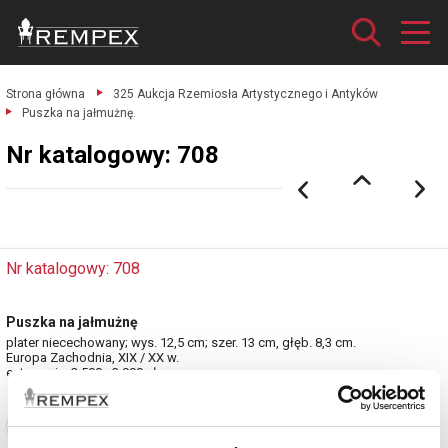
Strona główna
325 Aukcja Rzemiosła Artystycznego i Antyków
Puszka na jałmużnę.
Nr katalogowy: 708
Nr katalogowy: 708
Puszka na jałmużnę
plater niecechowany; wys. 12,5 cm; szer. 13 cm, głęb. 8,3 cm.
Europa Zachodnia, XIX / XX w.
estymacja: 2 500 - 3 000 zł
Zobacz pełne informacje