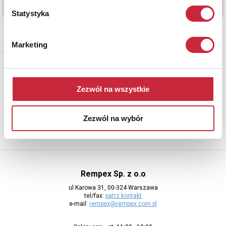
Statystyka
Marketing
Newsletter
Aby otrzymywać informacje o nowych aukcjach, prosimy podać
Zezwól na wszystkie
adres e-mail
Zezwól na wybór
Rempex Sp. z o.o
ul Karowa 31, 00-324 Warszawa
tel/fax:
patrz kontakt
e-mail:
rempex@rempex.com.pl