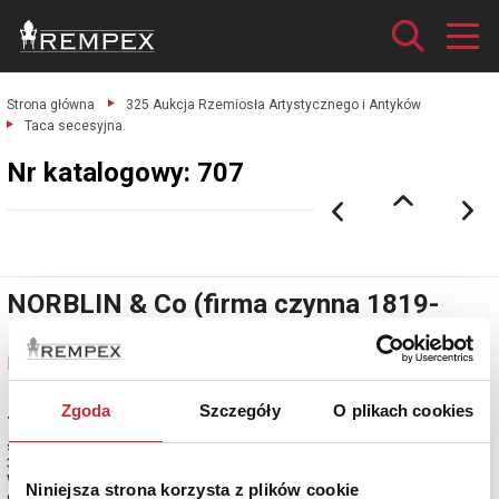
Strona główna
325 Aukcja Rzemiosła Artystycznego i Antyków
Taca secesyjna.
Nr katalogowy: 707
NORBLIN & Co (firma czynna 1819-
1944)
Nr katalogowy: 707
Zgoda
Szczegóły
O plikach cookies
Taca secesyjna
stop cynowy verit, srebrzony cechowany; wys. 2,4 cm, szer. 54,5 cm, głęb.
36,5 cm.
Warszawa, 1908-1915.
Niniejsza strona korzysta z plików cookie
estymacja: 1 400 - 1 600 zł