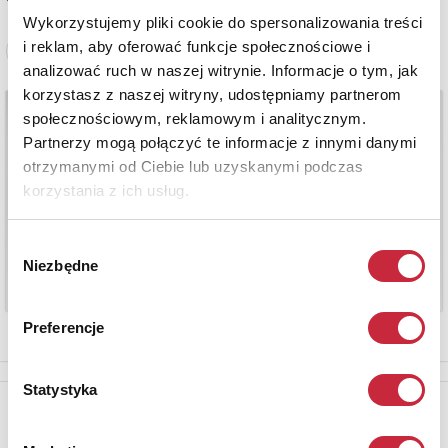
Wykorzystujemy pliki cookie do spersonalizowania treści
i reklam, aby oferować funkcje społecznościowe i
Zobacz pełne informacje
analizować ruch w naszej witrynie. Informacje o tym, jak
korzystasz z naszej witryny, udostępniamy partnerom
społecznościowym, reklamowym i analitycznym.
Partnerzy mogą połączyć te informacje z innymi danymi
otrzymanymi od Ciebie lub uzyskanymi podczas
korzystania z ich usług.
Wybór
Niezbędne
zgody
Preferencje
Statystyka
Newsletter
Aby otrzymywać informacje o nowych aukcjach, prosimy podać