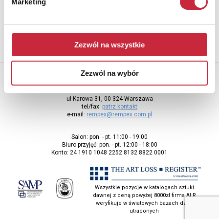
Marketing
adres e-mail
Zezwól na wszystkie
Zezwól na wybór
Rempex Sp. z o.o
ul Karowa 31, 00-324 Warszawa
tel/fax:
patrz kontakt
e-mail:
rempex@rempex.com.pl
Salon: pon. - pt. 11:00 - 19:00
Biuro przyjęć: pon. - pt. 12:00 - 18:00
Konto: 24 1910 1048 2252 8132 8822 0001
Wszystkie pozycje w katalogach sztuki
dawnej z ceną powyżej 8000zł firma ALR
weryfikuje w światowych bazach dzieł
utraconych