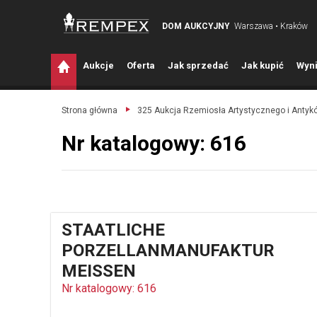
DOM AUKCYJNY
Warszawa • Kraków
A
ukcje
O
ferta
J
ak sprzedać
J
ak kupić
W
yni
Strona główna
325 Aukcja Rzemiosła Artystycznego i Antyk
Nr katalogowy: 616
STAATLICHE
PORZELLANMANUFAKTUR
MEISSEN
Nr katalogowy: 616