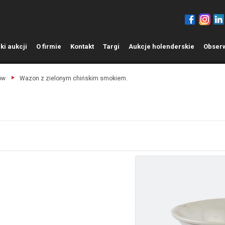
ki aukcji
O
firmie
K
ontakt
T
argi
A
ukcje holenderskie
O
bser
ów
Wazon z zielonym chińskim smokiem.