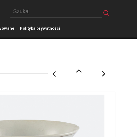
wowane
P
olityka prywatności