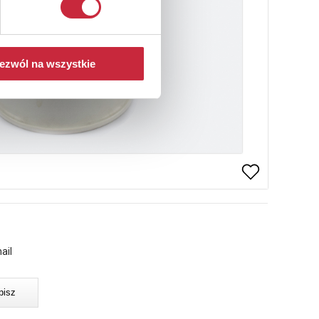
ezwól na wszystkie
ail