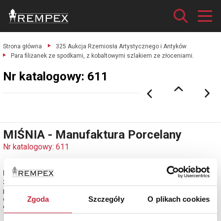
Strona główna
325 Aukcja Rzemiosła Artystycznego i Antyków
Para filiżanek ze spodkami, z kobaltowymi szlakiem ze złoceniami.
Nr katalogowy: 611
MIŚNIA - Manufaktura Porcelany
Nr katalogowy: 611
Para filiżanek ze spodkami, z kobaltowymi szlakiem ze
złoceniami
Książęca-Elektorska Fabryka Porcelany (Churfürstliche Porcellain Fabrique),
Zgoda
Szczegóły
O plikach cookies
okres Marcoliniego [1774-1814], XVIII/XIX w.
estymacja: 900 - 1 100 zł