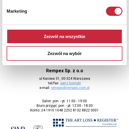
Newsletter
Marketing
Aby otrzymywać informacje o nowych aukcjach, prosimy podać
adres e-mail
Zezwól na wszystkie
Zezwól na wybór
Rempex Sp. z o.o
ul Karowa 31, 00-324 Warszawa
tel/fax:
patrz kontakt
e-mail:
rempex@rempex.com.pl
Salon: pon. - pt. 11:00 - 19:00
Biuro przyjęć: pon. - pt. 12:00 - 18:00
Konto: 24 1910 1048 2252 8132 8822 0001