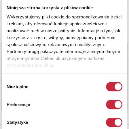
Zobacz pełne informacje
Niniejsza strona korzysta z plików cookie
Wykorzystujemy pliki cookie do spersonalizowania treści
i reklam, aby oferować funkcje społecznościowe i
Cena sprzedaży
analizować ruch w naszej witrynie. Informacje o tym, jak
800 zł
korzystasz z naszej witryny, udostępniamy partnerom
społecznościowym, reklamowym i analitycznym.
Partnerzy mogą połączyć te informacje z innymi danymi
otrzymanymi od Ciebie lub uzyskanymi podczas
korzystania z ich usług.
Wybór
Niezbędne
zgody
Preferencje
Statystyka