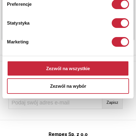
Preferencje
Statystyka
Marketing
Zezwól na wszystkie
Newsletter
Aby otrzymywać informacje o nowych aukcjach, prosimy podać
adres e-mail
Zezwól na wybór
Rempex Sp. z o.o