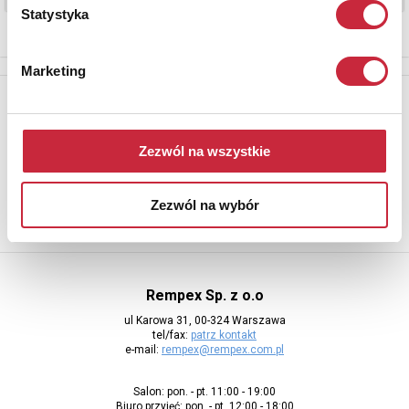
Statystyka
Marketing
Newsletter
Aby otrzymywać informacje o nowych aukcjach, prosimy podać
adres e-mail
Zezwól na wszystkie
Zezwól na wybór
Rempex Sp. z o.o
ul Karowa 31, 00-324 Warszawa
tel/fax:
patrz kontakt
e-mail:
rempex@rempex.com.pl
Salon: pon. - pt. 11:00 - 19:00
Biuro przyjęć: pon. - pt. 12:00 - 18:00