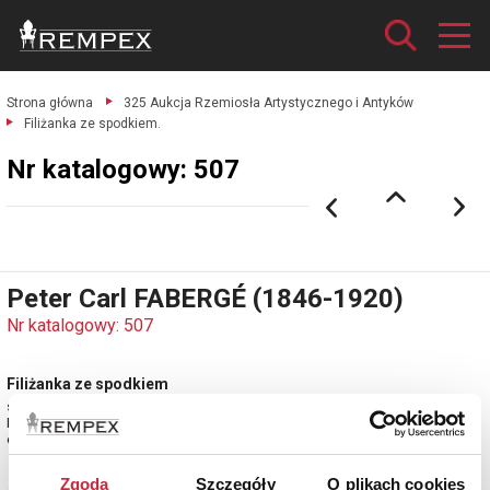
Strona główna
325 Aukcja Rzemiosła Artystycznego i Antyków
Filiżanka ze spodkiem.
Nr katalogowy: 507
Peter Carl FABERGÉ (1846-1920)
Nr katalogowy: 507
Filiżanka ze spodkiem
srebro próby pr. 84 cechowane; waga 177 g.
Moskwa, 1887.
estymacja: 6 000 - 8 000 zł
Zgoda
Szczegóły
O plikach cookies