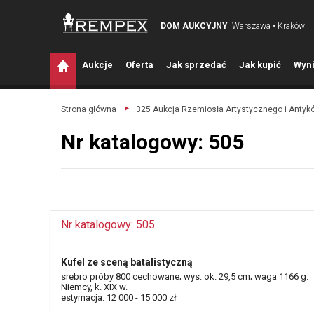
DOM AUKCYJNY
Warszawa • Kraków
A
ukcje
O
ferta
J
ak sprzedać
J
ak kupić
W
yni
Strona główna
325 Aukcja Rzemiosła Artystycznego i Antyk
Nr katalogowy: 505
Nr katalogowy: 505
Kufel ze sceną batalistyczną
srebro próby 800 cechowane; wys. ok. 29,5 cm; waga 1166 g.
Niemcy, k. XIX w.
estymacja: 12 000 - 15 000 zł