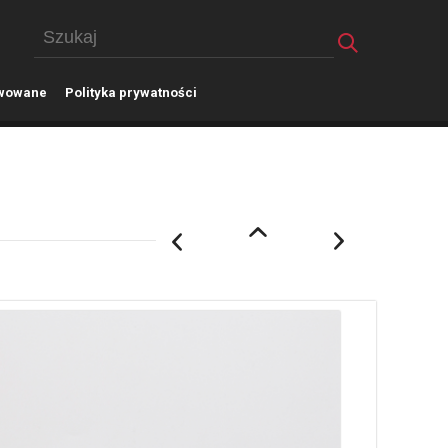
wowane
P
olityka prywatności