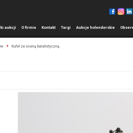
ki aukcji
O
firmie
K
ontakt
T
argi
A
ukcje holenderskie
O
bser
ów
Kufel ze sceną batalistyczną.