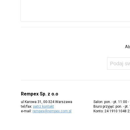
Ab
Rempex Sp. z o.o
ul Karowa 31, 00-324 Warszawa
Salon: pon. - pt. 11:00 -
tel/fax:
patrz kontakt
Biuro przyjęć: pon. - pt.
e-mail:
rempex@rempex.com.pl
Konto: 24 1910 1048 