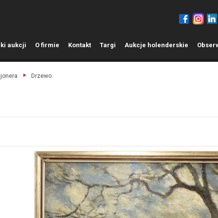
ki aukcji
O
firmie
K
ontakt
T
argi
A
ukcje holenderskie
O
bser
cjonera
Drzewo.