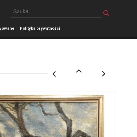
wowane
P
olityka prywatności