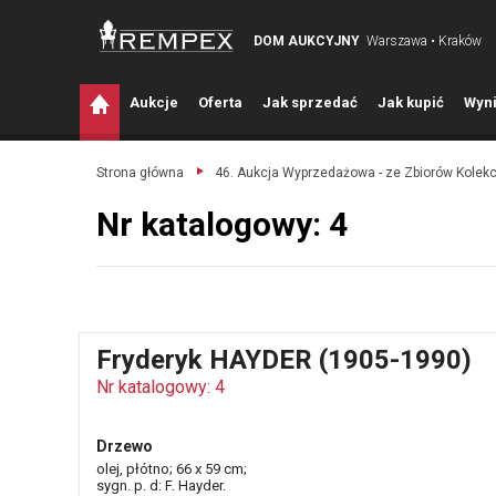
DOM AUKCYJNY
Warszawa • Kraków
A
ukcje
O
ferta
J
ak sprzedać
J
ak kupić
W
yni
Strona główna
46. Aukcja Wyprzedażowa - ze Zbiorów Kolek
Nr katalogowy: 4
Fryderyk HAYDER (1905-1990)
Nr katalogowy: 4
Drzewo
olej, płótno; 66 x 59 cm;
sygn. p. d: F. Hayder.