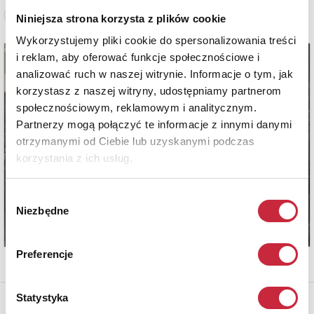
Zobacz pełne informacje
Niniejsza strona korzysta z plików cookie
Wykorzystujemy pliki cookie do spersonalizowania treści
i reklam, aby oferować funkcje społecznościowe i
analizować ruch w naszej witrynie. Informacje o tym, jak
korzystasz z naszej witryny, udostępniamy partnerom
społecznościowym, reklamowym i analitycznym.
Partnerzy mogą połączyć te informacje z innymi danymi
otrzymanymi od Ciebie lub uzyskanymi podczas
korzystania z ich usług.
Wybór
Niezbędne
zgody
Preferencje
Statystyka
* - podlega opłacie DdS (patrz regulamin)