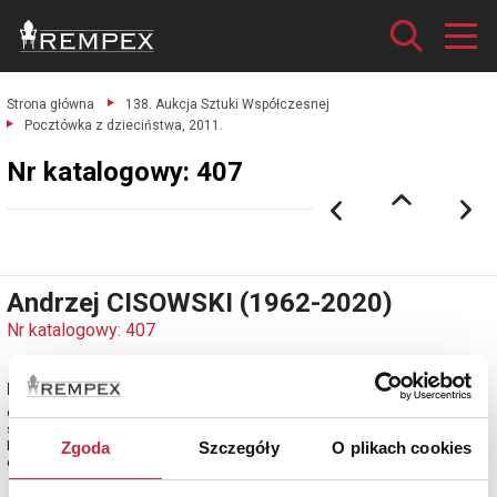
Strona główna
138. Aukcja Sztuki Współczesnej
Pocztówka z dzieciństwa, 2011.
Nr katalogowy: 407
Andrzej CISOWSKI (1962-2020)
Nr katalogowy: 407
Pocztówka z dzieciństwa, 2011
olej, płótno; 60 x 90 cm;
sygn. i dat. na odwrocie: A.CISOWSKI / 2011 na krośnie malarskim tytuł:
POCZTÓWKA Z DZIECIŃSTA.
Zgoda
Szczegóły
O plikach cookies
estymacja: 3 700 - 4 400 zł