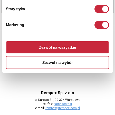
Statystyka
Marketing
Newsletter
Aby otrzymywać informacje o nowych aukcjach, prosimy podać
Zezwól na wszystkie
adres e-mail
Zezwól na wybór
Rempex Sp. z o.o
ul Karowa 31, 00-324 Warszawa
tel/fax:
patrz kontakt
e-mail:
rempex@rempex.com.pl