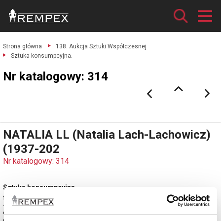
Strona główna
138. Aukcja Sztuki Współczesnej
Sztuka konsumpcyjna.
Nr katalogowy: 314
NATALIA LL (Natalia Lach-Lachowicz)
(1937-202
Nr katalogowy: 314
Sztuka konsumpcyjna
fotografia barwna, papier fotograficzny Fujicolor Crystal Archive Paper; 30 x
40 cm;
opisana l. d.: NATALIA LL 1972, nakład: 14/35, wydruk późniejszy, autorski
estymacja: 11 000 - 13 000 zł