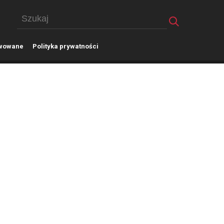
wowane
P
olityka prywatności