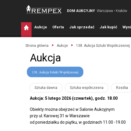
DOM AUKCYJNY
Warszawa • Kraków
A
ukcje
O
ferta
J
ak sprzedać
J
ak kupić
W
yni
Strona główna
Aukcje
138. Aukcja Sztuki Współczesnej
Aukcja
138. Aukcja Sztuki Współczesnej
Sztuka dawna
Sztuka współczesna
Rzeźba
Aukcja: 5 lutego 2026 (czwartek), godz. 18.00
Obiekty można obejrzeć w Salonie Aukcyjnym
przy ul. Karowej 31 w Warszawie
od poniedziałku do piątku, w godzinach 11.00 -19.00