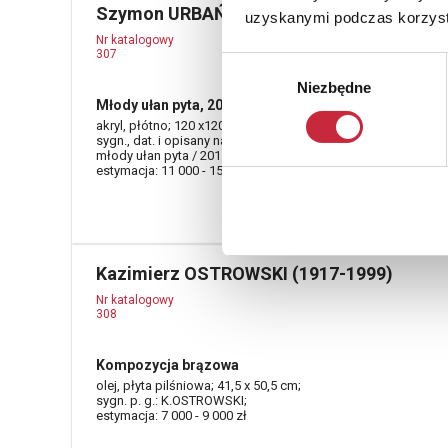
Szymon URBAŃSKI (ur. 1963)
uzyskanymi podczas korzysta
Nr katalogowy
307
Wybór
Niezbędne
zgody
Młody ułan pyta, 2011
akryl, płótno; 120 x120 cm;
sygn., dat. i opisany na odwrocie: SZYMON URBAŃSKI /
młody ułan pyta / 2011 akryl.
estymacja: 11 000 - 15 000 zł
Kazimierz OSTROWSKI (1917-1999)
Nr katalogowy
308
Kompozycja brązowa
olej, płyta pilśniowa; 41,5 x 50,5 cm;
sygn. p. g.: K.OSTROWSKI;
estymacja: 7 000 - 9 000 zł