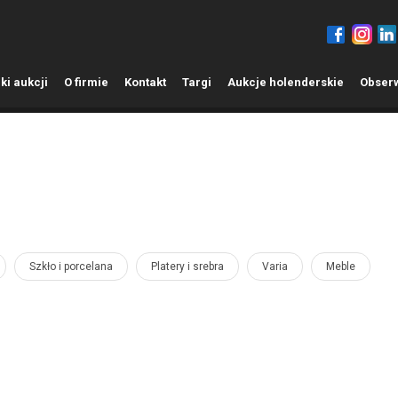
ki aukcji
O
firmie
K
ontakt
T
argi
A
ukcje holenderskie
O
bser
Szkło i porcelana
Platery i srebra
Varia
Meble