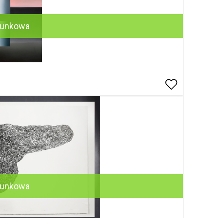
runkowa
runkowa