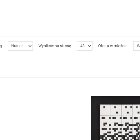
g:
Wyników na stronę:
Oferta w mieście: