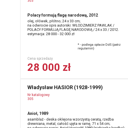
303
Polacy formują flagę narodową, 2012
olej, ołówek, płótno; 24 x 33 cm;
na odwrocie opis autorski: WŁODZIMIERZ PAWLAK /
POLACY FORMUJĄ FLAGĘ NARODOWĄ / 24 x 33 / 2012.
estymacja: 28 000 - 32 000 zł
* - podlega opłacie DdS (patrz
regulamin)
Cena sprzedaży
28 000 zł
Władysław HASIOR (1928-1999)
Nr katalogowy
305
Anioł, 1989
asamblaż - deska oklejona wzorzystą ceratą, rzeźba
drewniana, metal, całość ujęta w ramę, 71 x 54 cm;
na odwrocie napis: Anioł HasiorW 1989 (niebieską kredką);