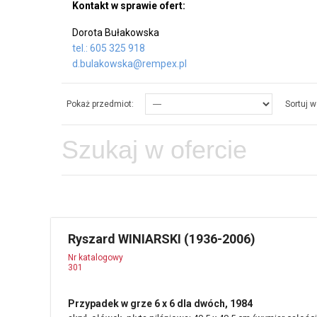
Kontakt w sprawie ofert:
Dorota Bułakowska
tel.: 605 325 918
d.bulakowska@rempex.pl
Pokaż przedmiot:
Sortuj w
Ryszard WINIARSKI (1936-2006)
Nr katalogowy
301
Przypadek w grze 6 x 6 dla dwóch, 1984