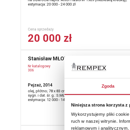
estymacja: 20 000 - 24 000 zł
Cena sprzedaży
20 000 zł
Stanisław MŁODOŻENIEC (ur. 1953)
Nr katalogowy
306
Pejzaż, 2014
Zgoda
olej, płótno; 78 x 83 cm;
sygn. i dat. śr. g.: S.MŁODOŻENIEC 2014;
estymacja: 12 000 - 14 000 zł
Niniejsza strona korzysta z
Wykorzystujemy pliki cookie 
ruch w naszej witrynie. Inf
reklamowym i analitycznym. 