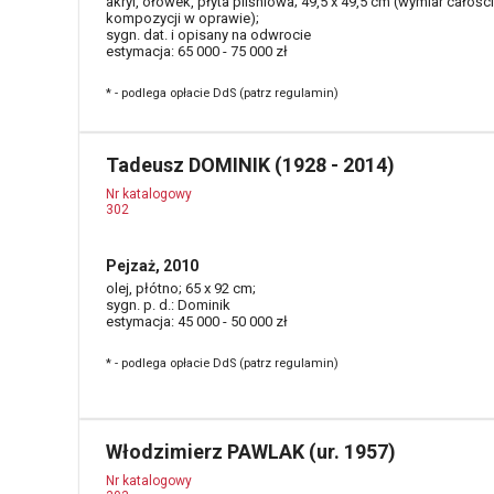
akryl, ołówek, płyta pilśniowa; 49,5 x 49,5 cm (wymiar całości
kompozycji w oprawie);
sygn. dat. i opisany na odwrocie
estymacja: 65 000 - 75 000 zł
* - podlega opłacie DdS (patrz regulamin)
Tadeusz DOMINIK (1928 - 2014)
Nr katalogowy
302
Pejzaż, 2010
olej, płótno; 65 x 92 cm;
sygn. p. d.: Dominik
estymacja: 45 000 - 50 000 zł
* - podlega opłacie DdS (patrz regulamin)
Włodzimierz PAWLAK (ur. 1957)
Nr katalogowy