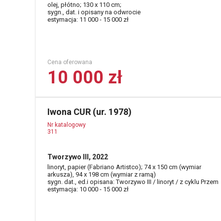
olej, płótno; 130 x 110 cm;
sygn., dat. i opisany na odwrocie
estymacja: 11 000 - 15 000 zł
Cena oferowana
10 000 zł
Iwona CUR (ur. 1978)
Nr katalogowy
311
Tworzywo III, 2022
linoryt, papier (Fabriano Artistco); 74 x 150 cm (wymiar
arkusza), 94 x 198 cm (wymiar z ramą)
sygn. dat., ed.i opisana: Tworzywo III / linoryt / z cyklu Przem
estymacja: 10 000 - 15 000 zł