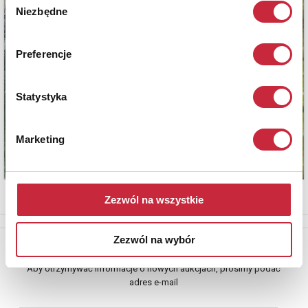
Niezbędne
zgody
Preferencje
Statystyka
Marketing
Zezwól na wszystkie
Zezwól na wybór
Newsletter
Aby otrzymywać informacje o nowych aukcjach, prosimy podać
adres e-mail