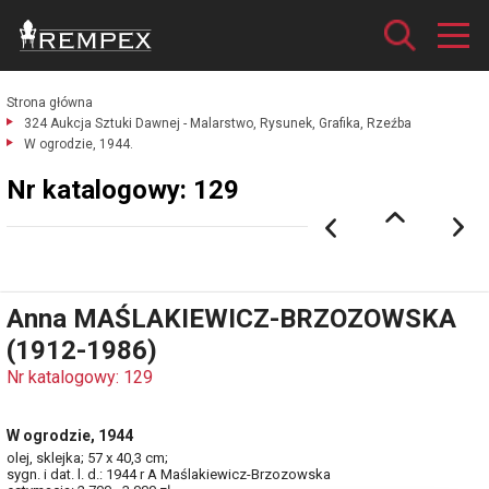
Strona główna
324 Aukcja Sztuki Dawnej - Malarstwo, Rysunek, Grafika, Rzeźba
W ogrodzie, 1944.
Nr katalogowy: 129
Anna MAŚLAKIEWICZ-BRZOZOWSKA
(1912-1986)
Nr katalogowy: 129
W ogrodzie, 1944
olej, sklejka; 57 x 40,3 cm;
sygn. i dat. l. d.: 1944 r A Maślakiewicz-Brzozowska