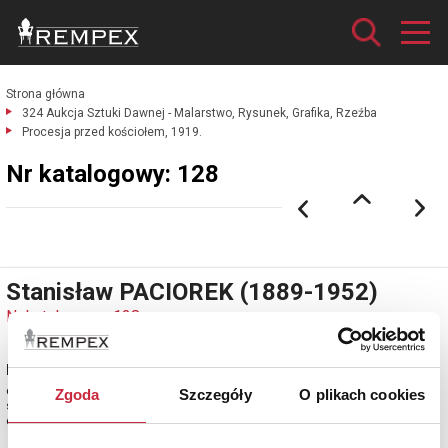
Strona główna
324 Aukcja Sztuki Dawnej - Malarstwo, Rysunek, Grafika, Rzeźba
Procesja przed kościołem, 1919.
Nr katalogowy: 128
Stanisław PACIOREK (1889-1952)
Nr katalogowy: 128
Procesja przed kościołem, 1919
olej, papier; 15 x 24 cm (w świetle oprawy);
Zgoda
Szczegóły
O plikach cookies
sygn. i dat. p. d.: StPaciorek / 1919.
estymacja: 2 700 - 3 000 zł