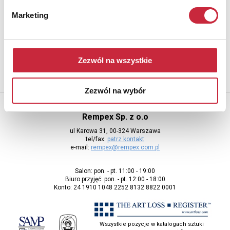
Newsletter
Marketing
Aby otrzymywać informacje o nowych aukcjach, prosimy podać
adres e-mail
Zezwól na wszystkie
Zezwól na wybór
Rempex Sp. z o.o
ul Karowa 31, 00-324 Warszawa
tel/fax:
patrz kontakt
e-mail:
rempex@rempex.com.pl
Salon: pon. - pt. 11:00 - 19:00
Biuro przyjęć: pon. - pt. 12:00 - 18:00
Konto: 24 1910 1048 2252 8132 8822 0001
Wszystkie pozycje w katalogach sztuki