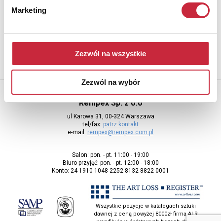
Marketing
Aby otrzymywać informacje o nowych aukcjach, prosimy podać
adres e-mail
Zezwól na wszystkie
Zezwól na wybór
Rempex Sp. z o.o
ul Karowa 31, 00-324 Warszawa
tel/fax:
patrz kontakt
e-mail:
rempex@rempex.com.pl
Salon: pon. - pt. 11:00 - 19:00
Biuro przyjęć: pon. - pt. 12:00 - 18:00
Konto: 24 1910 1048 2252 8132 8822 0001
Wszystkie pozycje w katalogach sztuki
dawnej z ceną powyżej 8000zł firma ALR