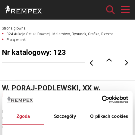
Strona główna
324 Aukcja Sztuki Dawnej - Malarstwo, Rysunek, Grafika, Rzeźba
Plotą wianki.
Nr katalogowy: 123
W. PORAJ-PODLEWSKI, XX w.
Nr katalogowy: 123
Plotą wianki
Zgoda
Szczegóły
O plikach cookies
olej, płótno; 58,5 x 90 cm;
sygn. i dat. p. d.: W. Poraj-Podlewski 1933.
estymacja: 4 300 - 4 800 zł