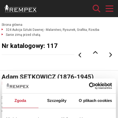
Strona główna
324 Aukcja Sztuki Dawnej - Malarstwo, Rysunek, Grafika, Rzeźba
Sanie zimą przed chatą.
Nr katalogowy: 117
Adam SETKOWICZ (1876-1945)
Nr katalogowy: 117
Sanie zimą przed chatą
Zgoda
Szczegóły
O plikach cookies
akwarela na podrysowaniu ołówkiem, papier; 16,5 x 32 cm;
sygn. l. d.: A. Setkowicz.
estymacja: 3 200 - 3 600 zł