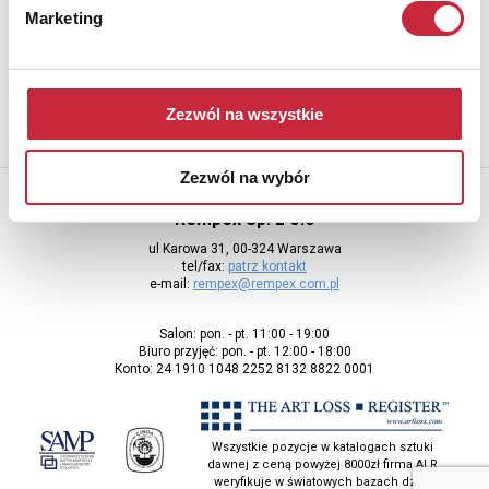
Marketing
Aby otrzymywać informacje o nowych aukcjach, prosimy podać
adres e-mail
Zezwól na wszystkie
Zezwól na wybór
Rempex Sp. z o.o
ul Karowa 31, 00-324 Warszawa
tel/fax:
patrz kontakt
e-mail:
rempex@rempex.com.pl
Salon: pon. - pt. 11:00 - 19:00
Biuro przyjęć: pon. - pt. 12:00 - 18:00
Konto: 24 1910 1048 2252 8132 8822 0001
Wszystkie pozycje w katalogach sztuki
dawnej z ceną powyżej 8000zł firma ALR
weryfikuje w światowych bazach dzieł