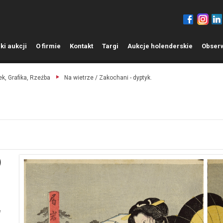
ki aukcji
O
firmie
K
ontakt
T
argi
A
ukcje holenderskie
O
bser
k, Grafika, Rzeźba
Na wietrze / Zakochani - dyptyk.
)
e