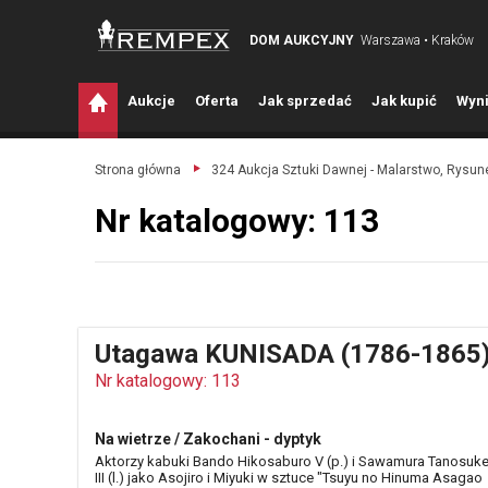
DOM AUKCYJNY
Warszawa • Kraków
A
ukcje
O
ferta
J
ak sprzedać
J
ak kupić
W
yni
Strona główna
324 Aukcja Sztuki Dawnej - Malarstwo, Rysune
Nr katalogowy: 113
Utagawa KUNISADA (1786-1865
Nr katalogowy: 113
Na wietrze / Zakochani - dyptyk
Aktorzy kabuki Bando Hikosaburo V (p.) i Sawamura Tanosuk
III (l.) jako Asojiro i Miyuki w sztuce "Tsuyu no Hinuma Asagao