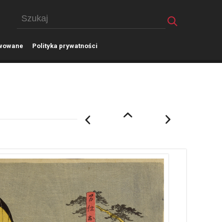
wowane
P
olityka prywatności