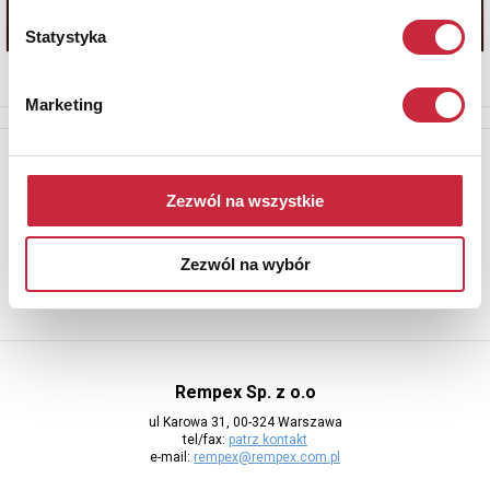
Statystyka
Marketing
Newsletter
Aby otrzymywać informacje o nowych aukcjach, prosimy podać
Zezwól na wszystkie
adres e-mail
Zezwól na wybór
Rempex Sp. z o.o
ul Karowa 31, 00-324 Warszawa
tel/fax:
patrz kontakt
e-mail:
rempex@rempex.com.pl