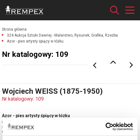
Strona główna
324 Aukcja Sztuki Dawnej - Malarstwo, Rysunek, Grafika, Rzeźba
Azor - pies artysty śpiący w łóżku.
Nr katalogowy: 109
Wojciech WEISS (1875-1950)
Nr katalogowy: 109
Azor - pies artysty śpiący w łóżku
węgiel, papier jasnoszary; 21 x 29,5 cm (w świetle oprawy);
sygn. l. d.: WW (ołówkiem)
estymacja: 3 300 - 4 000 zł