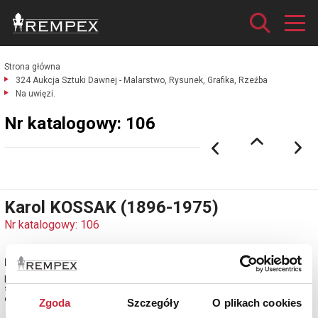
Strona główna
324 Aukcja Sztuki Dawnej - Malarstwo, Rysunek, Grafika, Rzeźba
Na uwięzi.
Nr katalogowy: 106
Karol KOSSAK (1896-1975)
Nr katalogowy: 106
Na uwięzi
piórko, tusz, papier; 30 x 40 cm;
sygn. p. d.: KKossak.
estymacja: 1 400 - 1 600 zł
Zgoda
Szczegóły
O plikach cookies