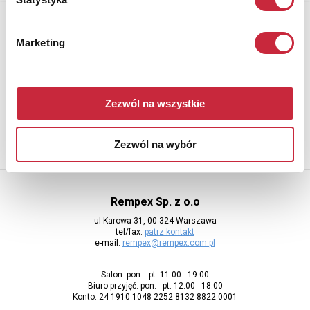
* - podlega opłacie DdS (patrz regulamin)
Marketing
Newsletter
Aby otrzymywać informacje o nowych aukcjach, prosimy podać
adres e-mail
Zezwól na wszystkie
Zezwól na wybór
Rempex Sp. z o.o
ul Karowa 31, 00-324 Warszawa
tel/fax:
patrz kontakt
e-mail:
rempex@rempex.com.pl
Salon: pon. - pt. 11:00 - 19:00
Biuro przyjęć: pon. - pt. 12:00 - 18:00
Konto: 24 1910 1048 2252 8132 8822 0001