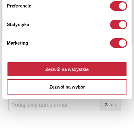
Preferencje
Statystyka
Marketing
Zezwól na wszystkie
Newsletter
Aby otrzymywać informacje o nowych aukcjach, prosimy podać
Zezwól na wybór
adres e-mail