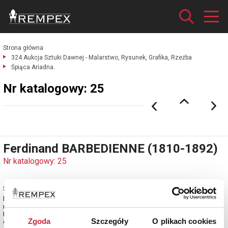
Strona główna
324 Aukcja Sztuki Dawnej - Malarstwo, Rysunek, Grafika, Rzeźba
Śpiąca Ariadna.
Nr katalogowy: 25
Ferdinand BARBEDIENNE (1810-1892)
Nr katalogowy: 25
Śpiąca Ariadna
brąz patynowany; wys. 39, szer. 50 cm;
na podstawie sygnatura odlewnika: F. BARBEDIENNE
Francja, 2. poł. XIX w.
Zgoda
Szczegóły
O plikach cookies
estymacja: 8 000 - 9 000 zł