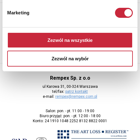
Newsletter
Marketing
Aby otrzymywać informacje o nowych aukcjach, prosimy podać
adres e-mail
Zezwól na wszystkie
Zezwól na wybór
Rempex Sp. z o.o
ul Karowa 31, 00-324 Warszawa
tel/fax:
patrz kontakt
e-mail:
rempex@rempex.com.pl
Salon: pon. - pt. 11:00 - 19:00
Biuro przyjęć: pon. - pt. 12:00 - 18:00
Konto: 24 1910 1048 2252 8132 8822 0001