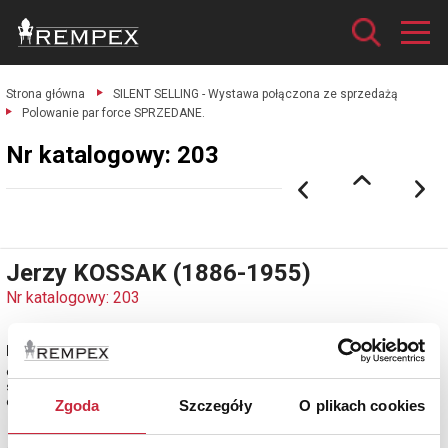
Strona główna
SILENT SELLING - Wystawa połączona ze sprzedażą
Polowanie par force SPRZEDANE.
Nr katalogowy: 203
Jerzy KOSSAK (1886-1955)
Nr katalogowy: 203
Polowanie par force SPRZEDANE
olej, tektura; 30 x 50 cm;
sygn. i dat. l. d.: Jerzy Kossak / 1945.
estymacja: 15 000 - 18 000 zł
Zgoda
Szczegóły
O plikach cookies